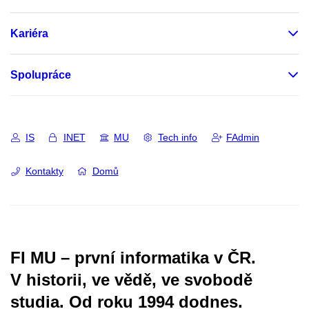
Kariéra
Spolupráce
IS
INET
MU
Tech info
FAdmin
Kontakty
Domů
FI MU – první informatika v ČR.
V historii, ve vědě, ve svobodě
studia.
Od roku 1994 dodnes.