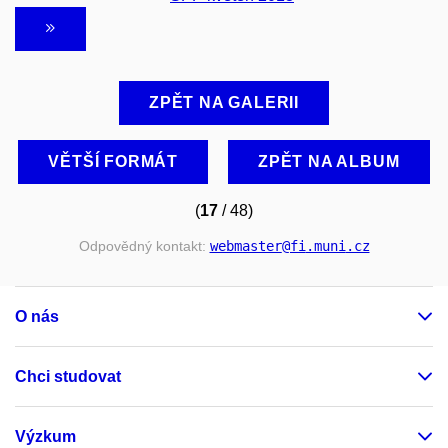
ZPĚT NA GALERII
VĚTŠÍ FORMÁT
ZPĚT NA ALBUM
(
17
/ 48)
Odpovědný kontakt:
webmaster
@fi
.muni
.cz
O nás
Chci studovat
Výzkum