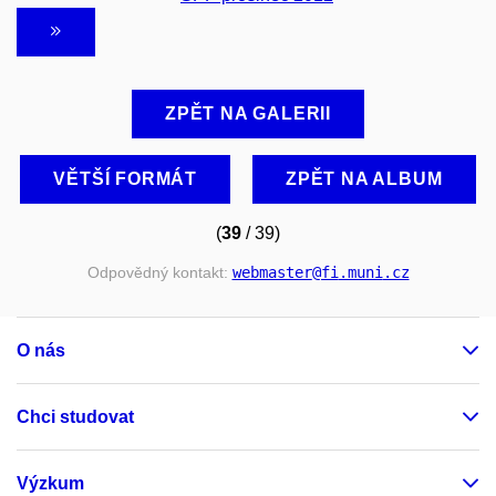
ZPĚT NA GALERII
VĚTŠÍ FORMÁT
ZPĚT NA ALBUM
(
39
/ 39)
Odpovědný kontakt:
webmaster
@fi
.muni
.cz
O nás
Chci studovat
Výzkum