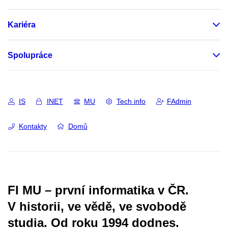
Kariéra
Spolupráce
IS
INET
MU
Tech info
FAdmin
Kontakty
Domů
FI MU – první informatika v ČR.
V historii, ve vědě, ve svobodě
studia.
Od roku 1994 dodnes.