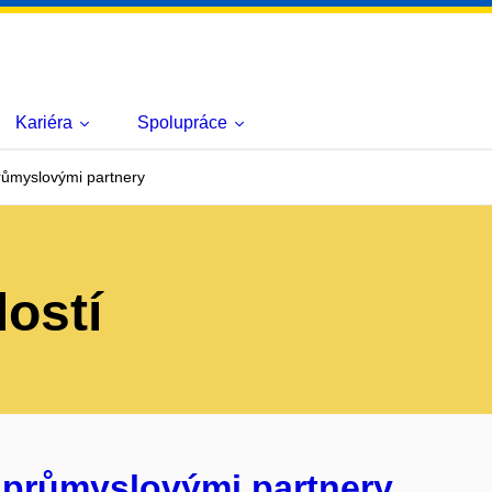
Kariéra
Spolupráce
růmyslovými partnery
lostí
 průmyslovými partnery