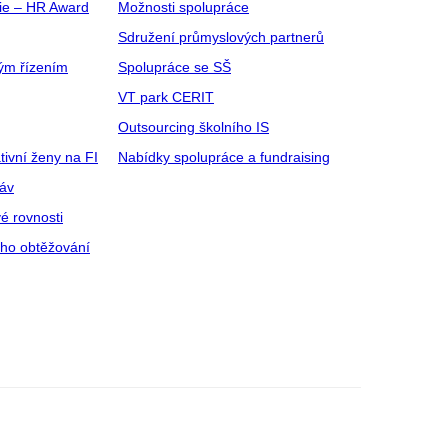
gie – HR Award
Možnosti spolupráce
Sdružení průmyslových partnerů
ým řízením
Spolupráce se SŠ
VT park CERIT
Outsourcing školního IS
tivní ženy na FI
Nabídky spolupráce a fundraising
ráv
é rovnosti
ího obtěžování