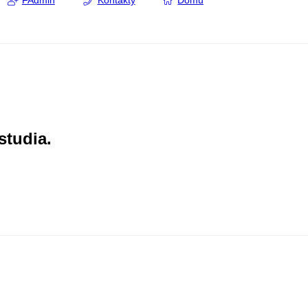
FAdmin
Kontakty
Domů
studia.