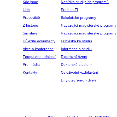
Kdo jsme
Nabídka studijních programů
Lidé
Proč na FI
Pracoviště
Bakalářské programy
Z historie
Navazující magisterské programy
Síň slávy
Navazující magisterské programy 
Důležité dokumenty
Přihláška ke studiu
Akce a konference
Informace o studiu
Fotogalerie událostí
Rigorózní řízení
Pro média
Doktorské studium
Kontakty
Celoživotní vzdělávání
Dny otevřených dveří