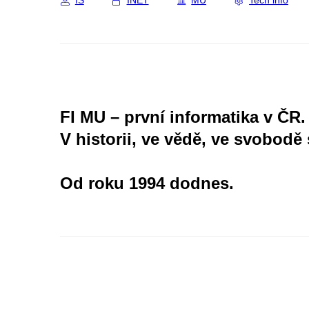
IS
INET
MU
Tech info
FI MU – první informatika v ČR.
V historii, ve vědě, ve svobodě 
Od roku 1994 dodnes.