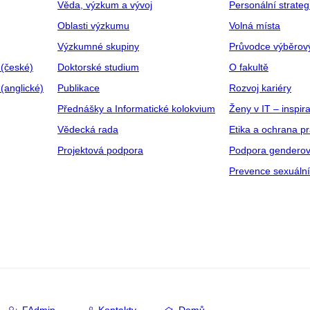
Věda, výzkum a vývoj
Personální strate
Oblasti výzkumu
Volná místa
Výzkumné skupiny
Průvodce výběrov
 (české)
Doktorské studium
O fakultě
(anglické)
Publikace
Rozvoj kariéry
Přednášky a Informatické kolokvium
Ženy v IT – inspira
Vědecká rada
Etika a ochrana p
Projektová podpora
Podpora genderov
Prevence sexuáln