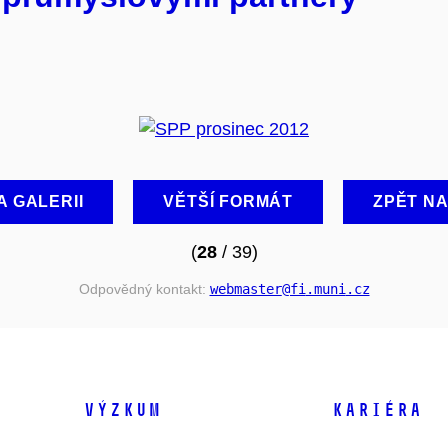
A GALERII
VĚTŠÍ FORMÁT
ZPĚT N
(
28
/ 39)
Odpovědný kontakt:
webmaster
@fi
.muni
.cz
VÝZKUM
KARIÉRA