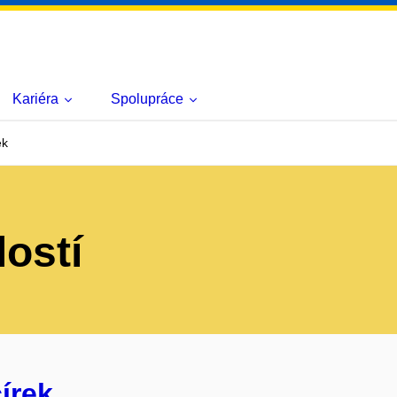
Kariéra
Spolupráce
ek
lostí
írek