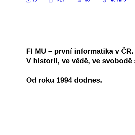
IS
INET
MU
Tech info
FI MU – první informatika v ČR.
V historii, ve vědě, ve svobodě 
Od roku 1994 dodnes.