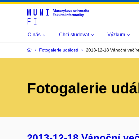
O nás
Chci studovat
Výzkum
Fotogalerie událostí
2013-12-18 Vánoční večír
Fotogalerie udá
2013-12-18 Vánoční več