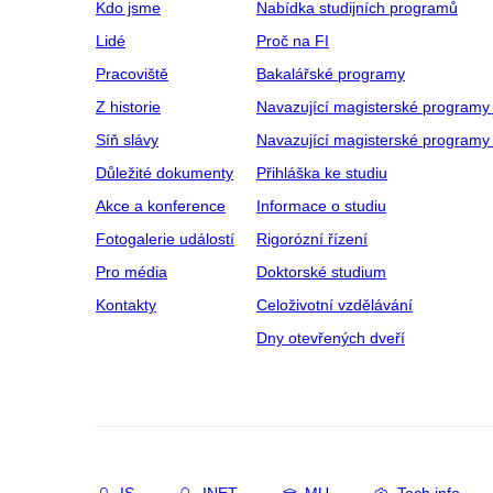
Kdo jsme
Nabídka studijních programů
Lidé
Proč na FI
Pracoviště
Bakalářské programy
Z historie
Navazující magisterské programy
Síň slávy
Navazující magisterské programy 
Důležité dokumenty
Přihláška ke studiu
Akce a konference
Informace o studiu
Fotogalerie událostí
Rigorózní řízení
Pro média
Doktorské studium
Kontakty
Celoživotní vzdělávání
Dny otevřených dveří