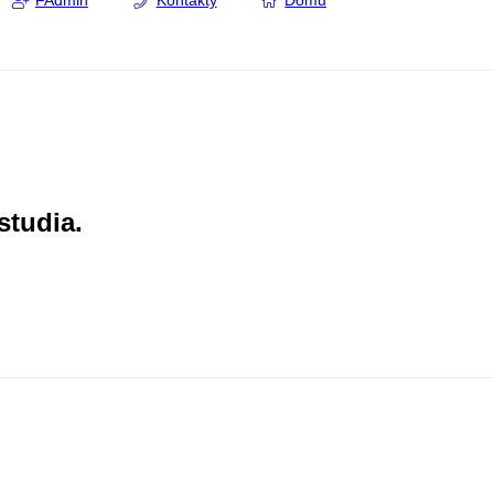
FAdmin
Kontakty
Domů
studia.