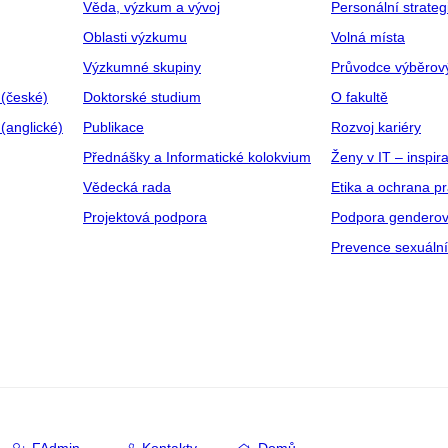
Věda, výzkum a vývoj
Personální strate
Oblasti výzkumu
Volná místa
Výzkumné skupiny
Průvodce výběrov
 (české)
Doktorské studium
O fakultě
(anglické)
Publikace
Rozvoj kariéry
Přednášky a Informatické kolokvium
Ženy v IT – inspira
Vědecká rada
Etika a ochrana p
Projektová podpora
Podpora genderov
Prevence sexuáln