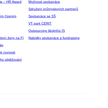
gie – HR Award
Možnosti spolupráce
Sdružení průmyslových partnerů
ým řízením
Spolupráce se SŠ
VT park CERIT
Outsourcing školního IS
tivní ženy na FI
Nabídky spolupráce a fundraising
ráv
é rovnosti
ího obtěžování