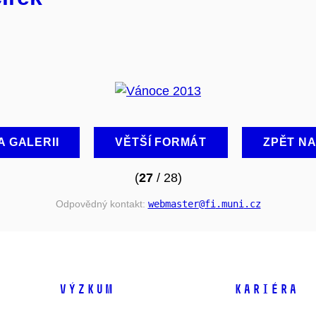
A GALERII
VĚTŠÍ FORMÁT
ZPĚT N
(
27
/ 28)
Odpovědný kontakt:
webmaster
@fi
.muni
.cz
VÝZKUM
KARIÉRA