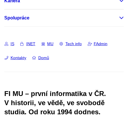
Kariéra
Spolupráce
IS
INET
MU
Tech info
FAdmin
Kontakty
Domů
FI MU – první informatika v ČR.
V historii, ve vědě, ve svobodě
studia.
Od roku 1994 dodnes.