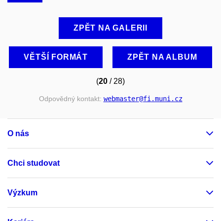
ZPĚT NA GALERII
VĚTŠÍ FORMÁT
ZPĚT NA ALBUM
(
20
/ 28)
Odpovědný kontakt:
webmaster
@fi
.muni
.cz
O nás
Chci studovat
Výzkum