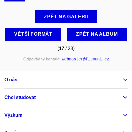
ZPĚT NA GALERII
VĚTŠÍ FORMÁT
ZPĚT NA ALBUM
(
17
/ 28)
Odpovědný kontakt:
webmaster
@fi
.muni
.cz
O nás
Chci studovat
Výzkum