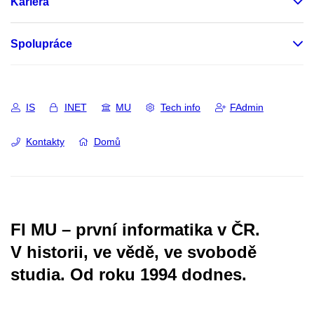
Kariéra
Spolupráce
IS
INET
MU
Tech info
FAdmin
Kontakty
Domů
FI MU – první informatika v ČR.
V historii, ve vědě, ve svobodě
studia.
Od roku 1994 dodnes.