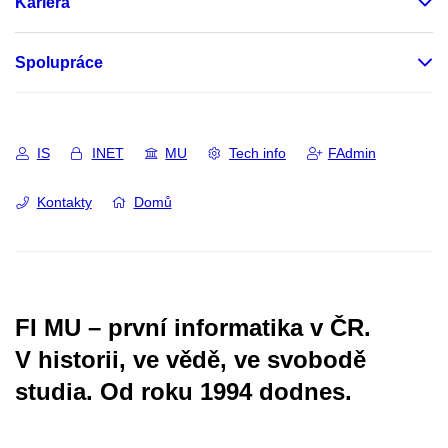
Kariéra
Spolupráce
IS
INET
MU
Tech info
FAdmin
Kontakty
Domů
FI MU – první informatika v ČR.
V historii, ve vědě, ve svobodě
studia.
Od roku 1994 dodnes.