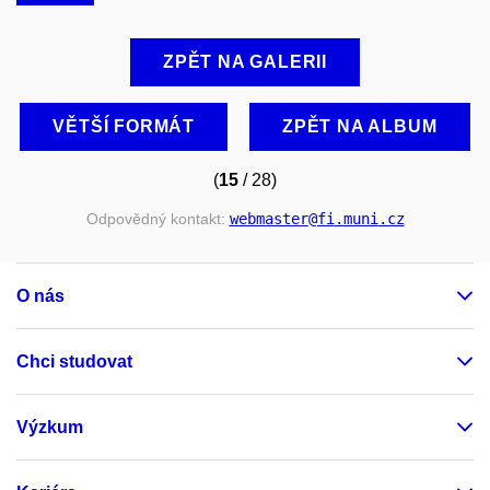
ZPĚT NA GALERII
VĚTŠÍ FORMÁT
ZPĚT NA ALBUM
(
15
/ 28)
Odpovědný kontakt:
webmaster
@fi
.muni
.cz
O nás
Chci studovat
Výzkum