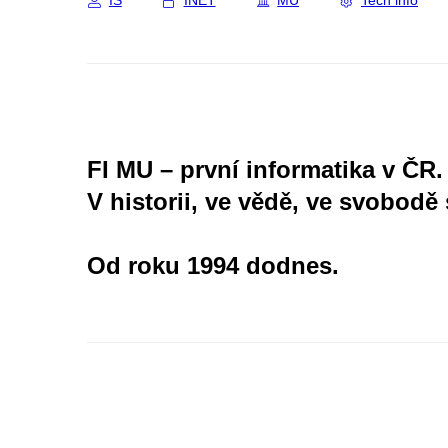
IS
INET
MU
Tech info
FI MU – první informatika v ČR.
V historii, ve vědě, ve svobodě 
Od roku 1994 dodnes.