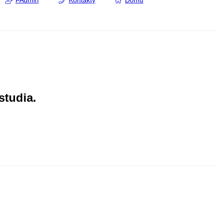
FAdmin
Kontakty
Domů
studia.