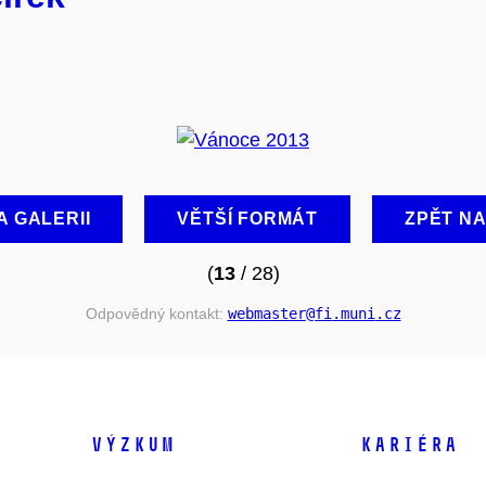
A GALERII
VĚTŠÍ FORMÁT
ZPĚT N
(
13
/ 28)
Odpovědný kontakt:
webmaster
@fi
.muni
.cz
VÝZKUM
KARIÉRA