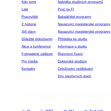
Kdo jsme
Nabídka studijních programů
Lidé
Proč na FI
Pracoviště
Bakalářské programy
Z historie
Navazující magisterské programy
Síň slávy
Navazující magisterské programy 
Důležité dokumenty
Přihláška ke studiu
Akce a konference
Informace o studiu
Fotogalerie událostí
Rigorózní řízení
Pro média
Doktorské studium
Kontakty
Celoživotní vzdělávání
Dny otevřených dveří