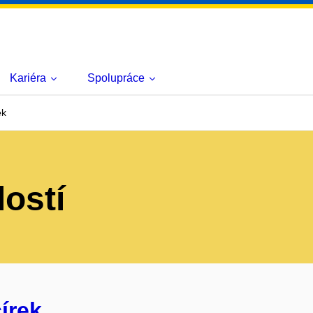
Kariéra
Spolupráce
ek
lostí
írek