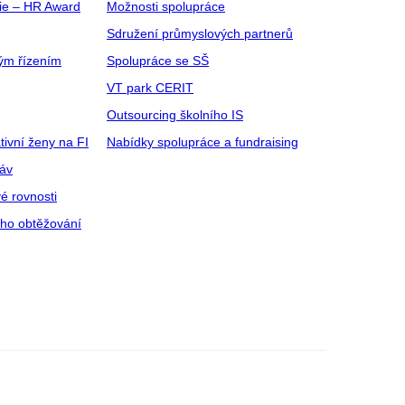
gie – HR Award
Možnosti spolupráce
Sdružení průmyslových partnerů
ým řízením
Spolupráce se SŠ
VT park CERIT
Outsourcing školního IS
tivní ženy na FI
Nabídky spolupráce a fundraising
ráv
é rovnosti
ího obtěžování