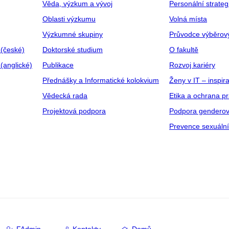
Věda, výzkum a vývoj
Personální strate
Oblasti výzkumu
Volná místa
Výzkumné skupiny
Průvodce výběrov
 (české)
Doktorské studium
O fakultě
(anglické)
Publikace
Rozvoj kariéry
Přednášky a Informatické kolokvium
Ženy v IT – inspira
Vědecká rada
Etika a ochrana p
Projektová podpora
Podpora genderov
Prevence sexuáln