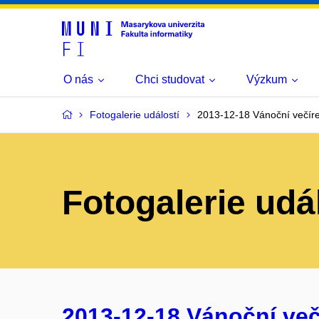
O nás
Chci studovat
Výzkum
Fotogalerie událostí
2013-12-18 Vánoční večír
Fotogalerie udá
2013-12-18 Vánoční več