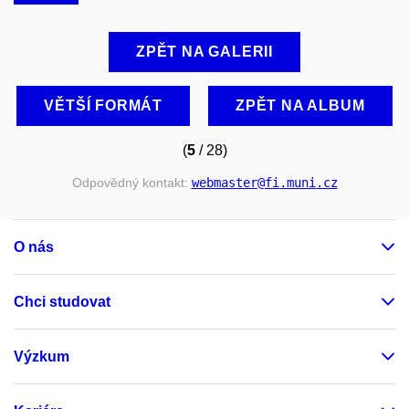
ZPĚT NA GALERII
VĚTŠÍ FORMÁT
ZPĚT NA ALBUM
(
5
/ 28)
Odpovědný kontakt:
webmaster
@fi
.muni
.cz
O nás
Chci studovat
Výzkum