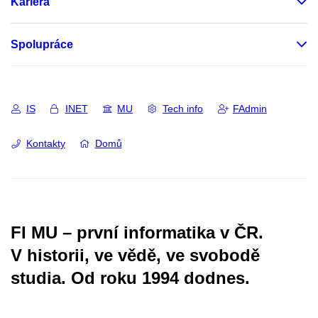
Kariéra
Spolupráce
IS
INET
MU
Tech info
FAdmin
Kontakty
Domů
FI MU – první informatika v ČR.
V historii, ve vědě, ve svobodě
studia.
Od roku 1994 dodnes.