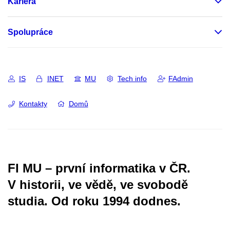
Kariéra
Spolupráce
IS
INET
MU
Tech info
FAdmin
Kontakty
Domů
FI MU – první informatika v ČR.
V historii, ve vědě, ve svobodě
studia.
Od roku 1994 dodnes.