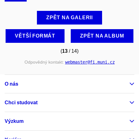
ZPĚT NA GALERII
VĚTŠÍ FORMÁT
ZPĚT NA ALBUM
(
13
/ 14)
Odpovědný kontakt:
webmaster
@fi
.muni
.cz
O nás
Chci studovat
Výzkum