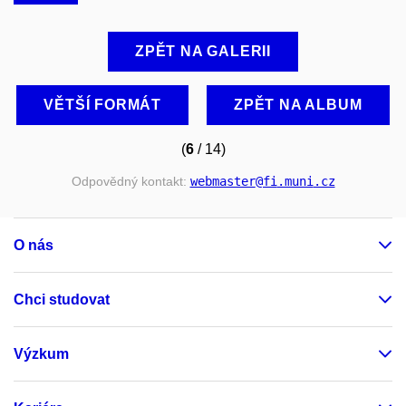
ZPĚT NA GALERII
VĚTŠÍ FORMÁT
ZPĚT NA ALBUM
(
6
/ 14)
Odpovědný kontakt:
webmaster
@fi
.muni
.cz
O nás
Chci studovat
Výzkum