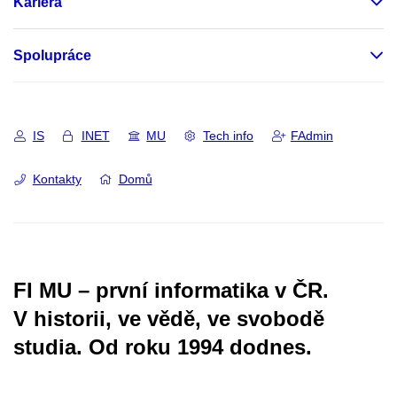
Kariéra
Spolupráce
IS
INET
MU
Tech info
FAdmin
Kontakty
Domů
FI MU – první informatika v ČR.
V historii, ve vědě, ve svobodě
studia.
Od roku 1994 dodnes.