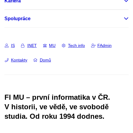
Kariéra
Spolupráce
IS
INET
MU
Tech info
FAdmin
Kontakty
Domů
FI MU – první informatika v ČR.
V historii, ve vědě, ve svobodě
studia.
Od roku 1994 dodnes.