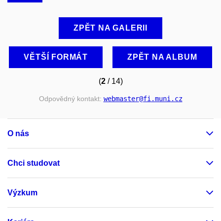
ZPĚT NA GALERII
VĚTŠÍ FORMÁT
ZPĚT NA ALBUM
(
2
/ 14)
Odpovědný kontakt:
webmaster
@fi
.muni
.cz
O nás
Chci studovat
Výzkum