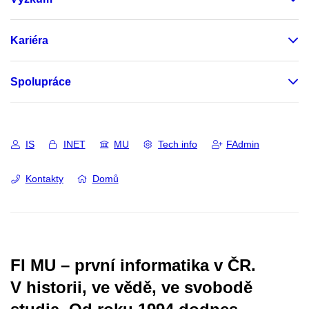
Kariéra
Spolupráce
IS
INET
MU
Tech info
FAdmin
Kontakty
Domů
FI MU – první informatika v ČR.
V historii, ve vědě, ve svobodě