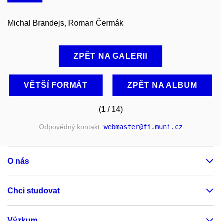
Michal Brandejs, Roman Čermák
ZPĚT NA GALERII
VĚTŠÍ FORMÁT
ZPĚT NA ALBUM
(
1
/ 14)
Odpovědný kontakt:
webmaster
@fi
.muni
.cz
O nás
Chci studovat
Výzkum