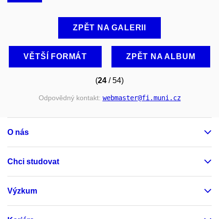
ZPĚT NA GALERII
VĚTŠÍ FORMÁT
ZPĚT NA ALBUM
(
24
/ 54)
Odpovědný kontakt:
webmaster
@fi
.muni
.cz
O nás
Chci studovat
Výzkum