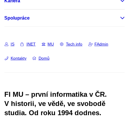
Kariéra
Spolupráce
IS
INET
MU
Tech info
FAdmin
Kontakty
Domů
FI MU – první informatika v ČR.
V historii, ve vědě, ve svobodě
studia.
Od roku 1994 dodnes.