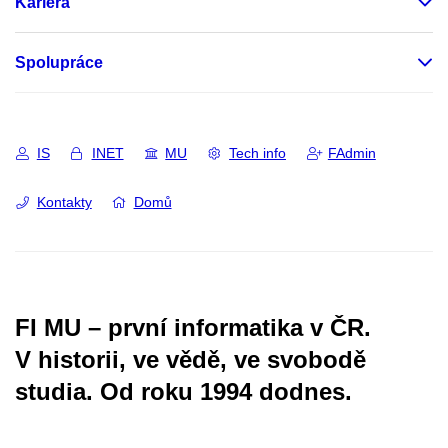
Kariéra
Spolupráce
IS
INET
MU
Tech info
FAdmin
Kontakty
Domů
FI MU – první informatika v ČR.
V historii, ve vědě, ve svobodě
studia.
Od roku 1994 dodnes.