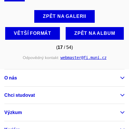
ZPĚT NA GALERII
VĚTŠÍ FORMÁT
ZPĚT NA ALBUM
(
17
/ 54)
Odpovědný kontakt:
webmaster
@fi
.muni
.cz
O nás
Chci studovat
Výzkum