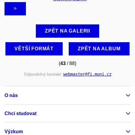
ZPĚT NA GALERII
VĚTŠÍ FORMÁT
ZPĚT NA ALBUM
(
43
/ 88)
Odpovědný kontakt:
webmaster
@fi
.muni
.cz
O nás
Chci studovat
Výzkum