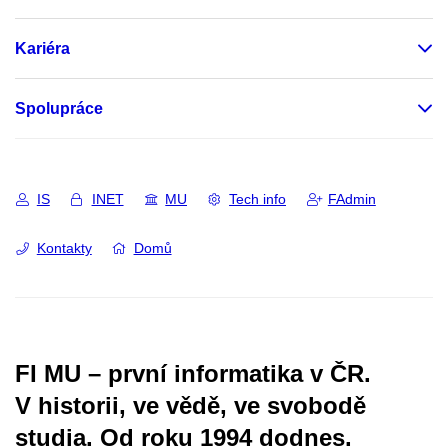
Kariéra
Spolupráce
IS
INET
MU
Tech info
FAdmin
Kontakty
Domů
FI MU – první informatika v ČR.
V historii, ve vědě, ve svobodě
studia.
Od roku 1994 dodnes.