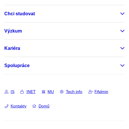
Chci studovat
Výzkum
Kariéra
Spolupráce
IS
INET
MU
Tech info
FAdmin
Kontakty
Domů