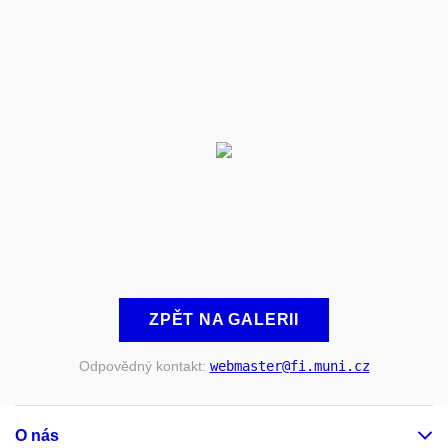
ZPĚT NA GALERII
Odpovědný kontakt:
webmaster
@fi
.muni
.cz
O nás