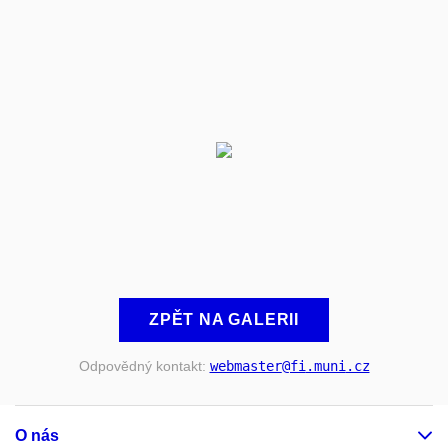
ZPĚT NA GALERII
Odpovědný kontakt:
webmaster
@fi
.muni
.cz
O nás