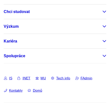
Chci studovat
Výzkum
Kariéra
Spolupráce
IS
INET
MU
Tech info
FAdmin
Kontakty
Domů