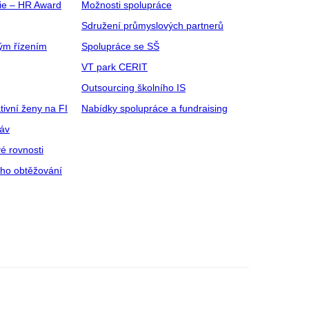
gie – HR Award
Možnosti spolupráce
Sdružení průmyslových partnerů
ým řízením
Spolupráce se SŠ
VT park CERIT
Outsourcing školního IS
tivní ženy na FI
Nabídky spolupráce a fundraising
ráv
é rovnosti
ího obtěžování