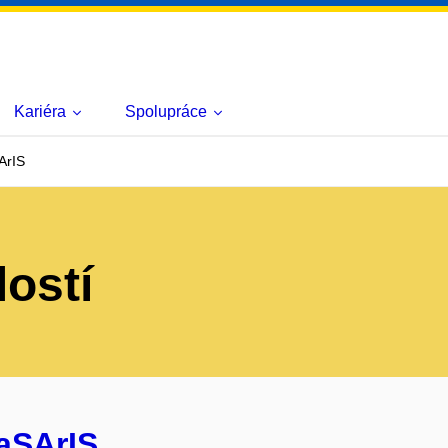
Kariéra
Spolupráce
ArIS
lostí
aSArIS