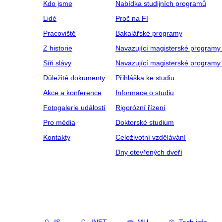
Kdo jsme
Nabídka studijních programů
Lidé
Proč na FI
Pracoviště
Bakalářské programy
Z historie
Navazující magisterské programy
Síň slávy
Navazující magisterské programy 
Důležité dokumenty
Přihláška ke studiu
Akce a konference
Informace o studiu
Fotogalerie událostí
Rigorózní řízení
Pro média
Doktorské studium
Kontakty
Celoživotní vzdělávání
Dny otevřených dveří