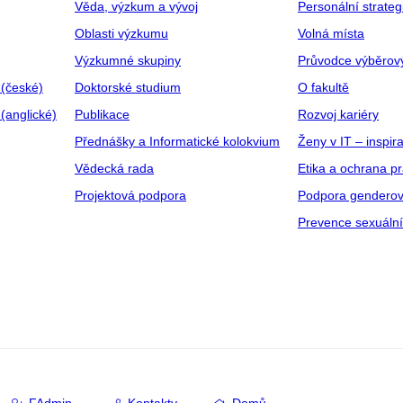
Věda, výzkum a vývoj
Personální strate
Oblasti výzkumu
Volná místa
Výzkumné skupiny
Průvodce výběrov
 (české)
Doktorské studium
O fakultě
(anglické)
Publikace
Rozvoj kariéry
Přednášky a Informatické kolokvium
Ženy v IT – inspira
Vědecká rada
Etika a ochrana p
Projektová podpora
Podpora genderov
Prevence sexuáln