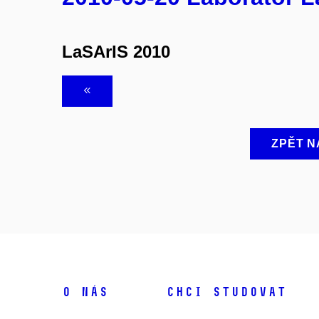
LaSArIS 2010
ZPĚT N
O NÁS
CHCI STUDOVAT