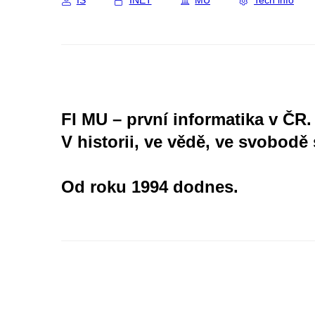
IS
INET
MU
Tech info
FI MU – první informatika v ČR.
V historii, ve vědě, ve svobodě 
Od roku 1994 dodnes.