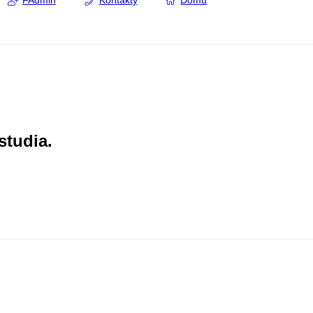
FAdmin
Kontakty
Domů
studia.