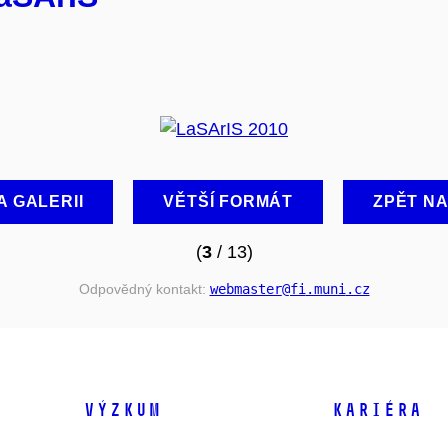
A GALERII
VĚTŠÍ FORMÁT
ZPĚT N
(
3
/ 13)
Odpovědný kontakt:
webmaster
@fi
.muni
.cz
VÝZKUM
KARIÉRA