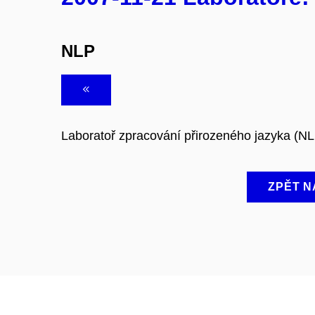
NLP
Laboratoř zpracování přirozeného jazyka (N
ZPĚT N