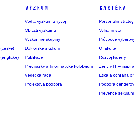
VÝZKUM
KARIÉRA
Věda, výzkum a vývoj
Personální strate
Oblasti výzkumu
Volná místa
Výzkumné skupiny
Průvodce výběrov
 (české)
Doktorské studium
O fakultě
(anglické)
Publikace
Rozvoj kariéry
Přednášky a Informatické kolokvium
Ženy v IT – inspira
Vědecká rada
Etika a ochrana p
Projektová podpora
Podpora genderov
Prevence sexuáln