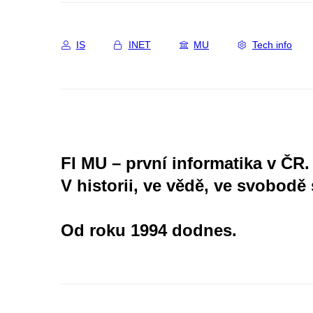
IS
INET
MU
Tech info
FI MU – první informatika v ČR.
V historii, ve vědě, ve svobodě 
Od roku 1994 dodnes.