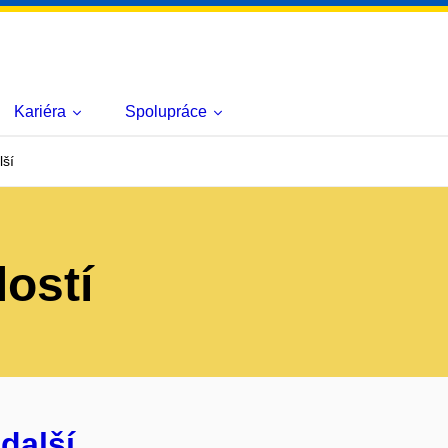
Kariéra
Spolupráce
lší
lostí
další