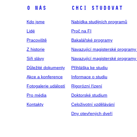
O NÁS
CHCI STUDOVAT
Kdo jsme
Nabídka studijních programů
Lidé
Proč na FI
Pracoviště
Bakalářské programy
Z historie
Navazující magisterské programy
Síň slávy
Navazující magisterské programy 
Důležité dokumenty
Přihláška ke studiu
Akce a konference
Informace o studiu
Fotogalerie událostí
Rigorózní řízení
Pro média
Doktorské studium
Kontakty
Celoživotní vzdělávání
Dny otevřených dveří