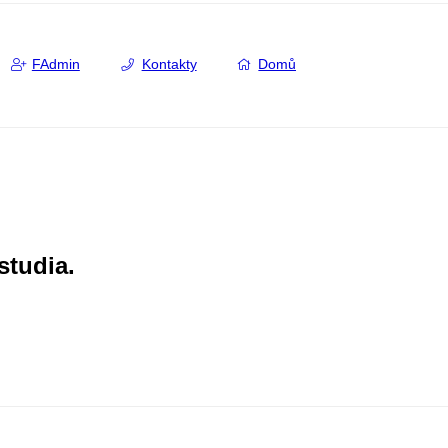
FAdmin
Kontakty
Domů
studia.