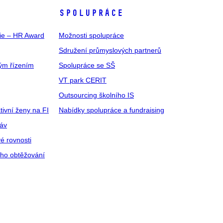
SPOLUPRÁCE
gie – HR Award
Možnosti spolupráce
Sdružení průmyslových partnerů
ým řízením
Spolupráce se SŠ
VT park CERIT
Outsourcing školního IS
tivní ženy na FI
Nabídky spolupráce a fundraising
ráv
é rovnosti
ího obtěžování