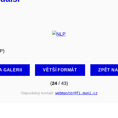
LP)
A GALERII
VĚTŠÍ FORMÁT
ZPĚT N
(
24
/ 43)
Odpovědný kontakt:
webmaster
@fi
.muni
.cz