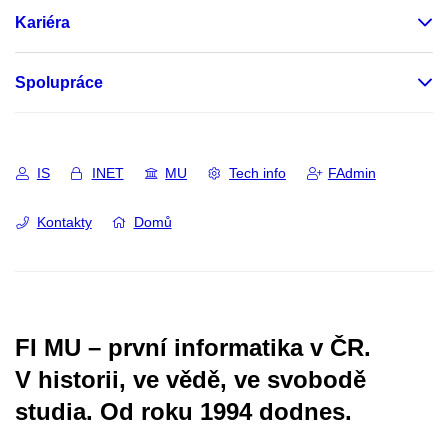
Kariéra
Spolupráce
IS
INET
MU
Tech info
FAdmin
Kontakty
Domů
FI MU – první informatika v ČR.
V historii, ve vědě, ve svobodě
studia.
Od roku 1994 dodnes.