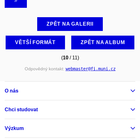
ZPĚT NA GALERII
VĚTŠÍ FORMÁT
ZPĚT NA ALBUM
(
10
/ 11)
Odpovědný kontakt:
webmaster
@fi
.muni
.cz
O nás
Chci studovat
Výzkum