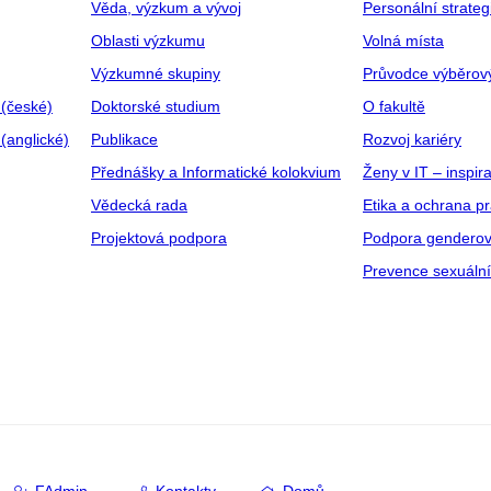
Věda, výzkum a vývoj
Personální strate
Oblasti výzkumu
Volná místa
Výzkumné skupiny
Průvodce výběrov
 (české)
Doktorské studium
O fakultě
(anglické)
Publikace
Rozvoj kariéry
Přednášky a Informatické kolokvium
Ženy v IT – inspira
Vědecká rada
Etika a ochrana p
Projektová podpora
Podpora genderov
Prevence sexuáln