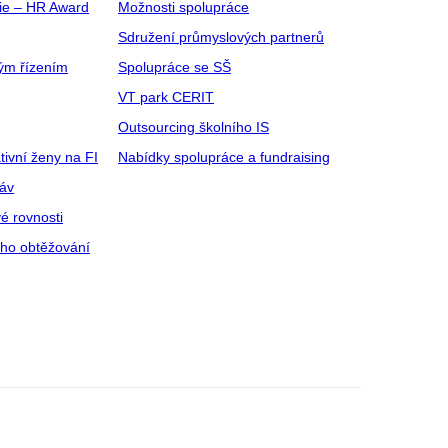
gie – HR Award
Možnosti spolupráce
Sdružení průmyslových partnerů
ým řízením
Spolupráce se SŠ
VT park CERIT
Outsourcing školního IS
tivní ženy na FI
Nabídky spolupráce a fundraising
ráv
é rovnosti
ího obtěžování