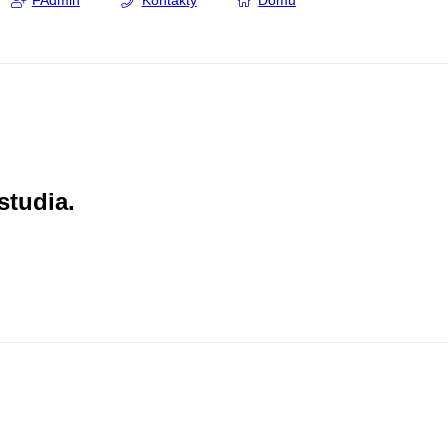
FAdmin
Kontakty
Domů
studia.