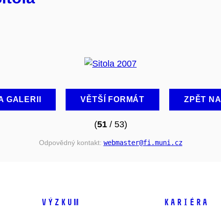
A GALERII
VĚTŠÍ FORMÁT
ZPĚT N
(
51
/ 53)
Odpovědný kontakt:
webmaster
@fi
.muni
.cz
VÝZKUM
KARIÉRA