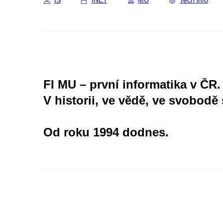
IS
INET
MU
Tech info
FI MU – první informatika v ČR.
V historii, ve vědě, ve svobodě 
Od roku 1994 dodnes.