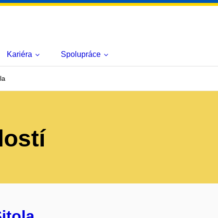
Kariéra
Spolupráce
la
lostí
itola