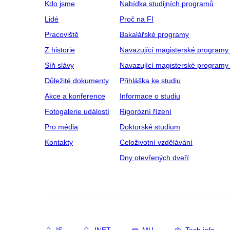
Kdo jsme
Nabídka studijních programů
Lidé
Proč na FI
Pracoviště
Bakalářské programy
Z historie
Navazující magisterské programy
Síň slávy
Navazující magisterské programy 
Důležité dokumenty
Přihláška ke studiu
Akce a konference
Informace o studiu
Fotogalerie událostí
Rigorózní řízení
Pro média
Doktorské studium
Kontakty
Celoživotní vzdělávání
Dny otevřených dveří