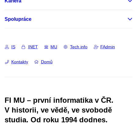
Kariéra
Spolupráce
IS
INET
MU
Tech info
FAdmin
Kontakty
Domů
FI MU – první informatika v ČR.
V historii, ve vědě, ve svobodě
studia.
Od roku 1994 dodnes.