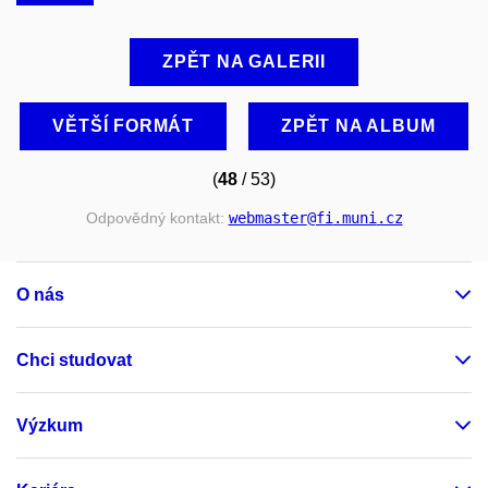
ZPĚT NA GALERII
VĚTŠÍ FORMÁT
ZPĚT NA ALBUM
(
48
/ 53)
Odpovědný kontakt:
webmaster
@fi
.muni
.cz
O nás
Chci studovat
Výzkum