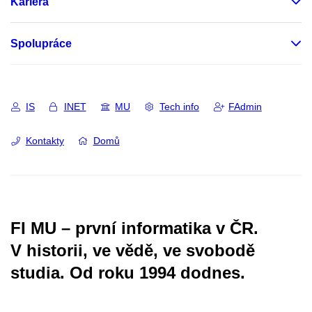
Kariéra
Spolupráce
IS
INET
MU
Tech info
FAdmin
Kontakty
Domů
FI MU – první informatika v ČR.
V historii, ve vědě, ve svobodě
studia.
Od roku 1994 dodnes.