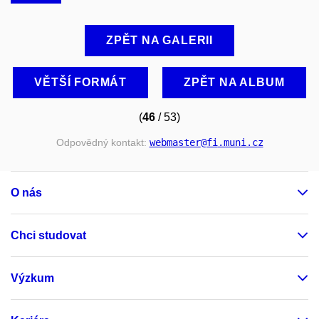
ZPĚT NA GALERII
VĚTŠÍ FORMÁT
ZPĚT NA ALBUM
(
46
/ 53)
Odpovědný kontakt:
webmaster
@fi
.muni
.cz
O nás
Chci studovat
Výzkum