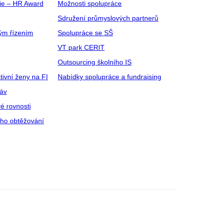
gie – HR Award
Možnosti spolupráce
Sdružení průmyslových partnerů
ým řízením
Spolupráce se SŠ
VT park CERIT
Outsourcing školního IS
tivní ženy na FI
Nabídky spolupráce a fundraising
ráv
é rovnosti
ího obtěžování