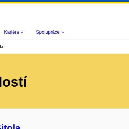
Kariéra
Spolupráce
la
lostí
itola