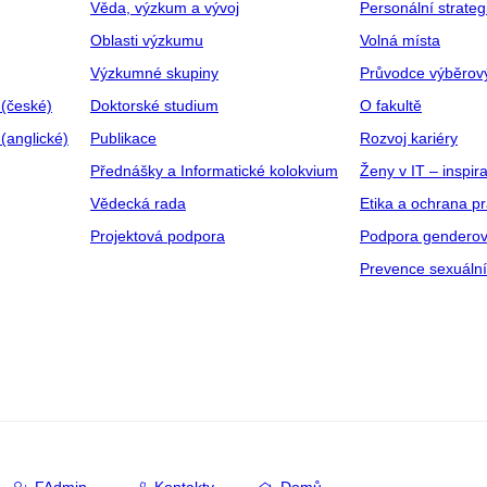
Věda, výzkum a vývoj
Personální strate
Oblasti výzkumu
Volná místa
Výzkumné skupiny
Průvodce výběrov
 (české)
Doktorské studium
O fakultě
(anglické)
Publikace
Rozvoj kariéry
Přednášky a Informatické kolokvium
Ženy v IT – inspira
Vědecká rada
Etika a ochrana p
Projektová podpora
Podpora genderov
Prevence sexuáln