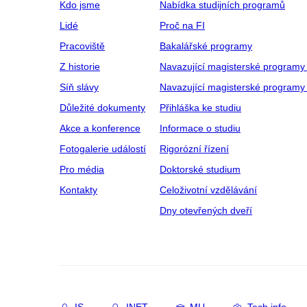
Kdo jsme
Nabídka studijních programů
Lidé
Proč na FI
Pracoviště
Bakalářské programy
Z historie
Navazující magisterské programy
Síň slávy
Navazující magisterské programy 
Důležité dokumenty
Přihláška ke studiu
Akce a konference
Informace o studiu
Fotogalerie událostí
Rigorózní řízení
Pro média
Doktorské studium
Kontakty
Celoživotní vzdělávání
Dny otevřených dveří