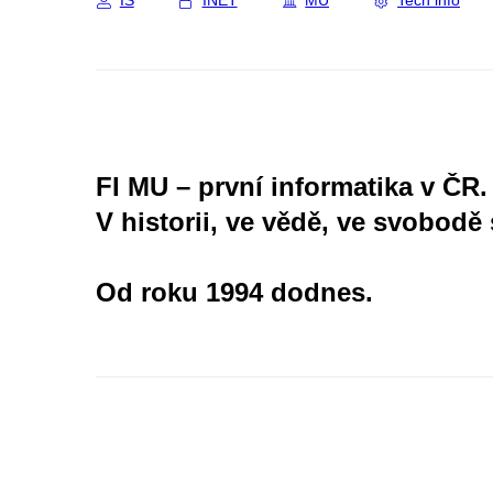
IS
INET
MU
Tech info
FI MU – první informatika v ČR.
V historii, ve vědě, ve svobodě 
Od roku 1994 dodnes.