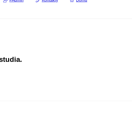
FAdmin
Kontakty
Domů
studia.