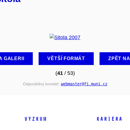
A GALERII
VĚTŠÍ FORMÁT
ZPĚT N
(
41
/ 53)
Odpovědný kontakt:
webmaster
@fi
.muni
.cz
VÝZKUM
KARIÉRA