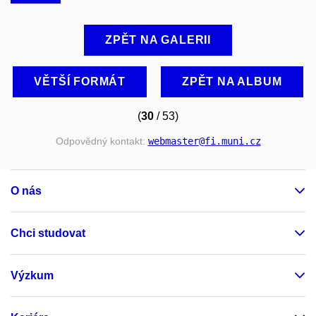
ZPĚT NA GALERII
VĚTŠÍ FORMÁT
ZPĚT NA ALBUM
(
30
/ 53)
Odpovědný kontakt:
webmaster
@fi
.muni
.cz
O nás
Chci studovat
Výzkum