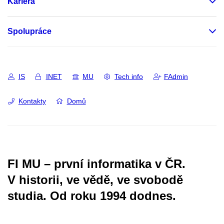
Kariéra
Spolupráce
IS
INET
MU
Tech info
FAdmin
Kontakty
Domů
FI MU – první informatika v ČR.
V historii, ve vědě, ve svobodě
studia.
Od roku 1994 dodnes.