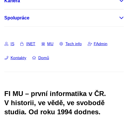
Kariéra
Spolupráce
IS
INET
MU
Tech info
FAdmin
Kontakty
Domů
FI MU – první informatika v ČR.
V historii, ve vědě, ve svobodě
studia.
Od roku 1994 dodnes.