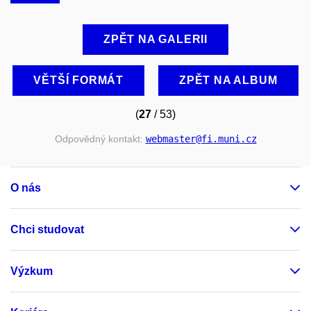
ZPĚT NA GALERII
VĚTŠÍ FORMÁT
ZPĚT NA ALBUM
(
27
/ 53)
Odpovědný kontakt:
webmaster
@fi
.muni
.cz
O nás
Chci studovat
Výzkum