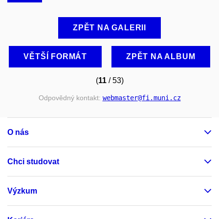
ZPĚT NA GALERII
VĚTŠÍ FORMÁT
ZPĚT NA ALBUM
(
11
/ 53)
Odpovědný kontakt:
webmaster
@fi
.muni
.cz
O nás
Chci studovat
Výzkum