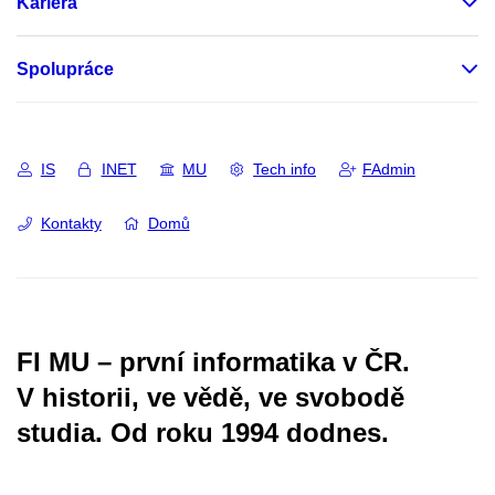
Kariéra
Spolupráce
IS
INET
MU
Tech info
FAdmin
Kontakty
Domů
FI MU – první informatika v ČR.
V historii, ve vědě, ve svobodě
studia.
Od roku 1994 dodnes.