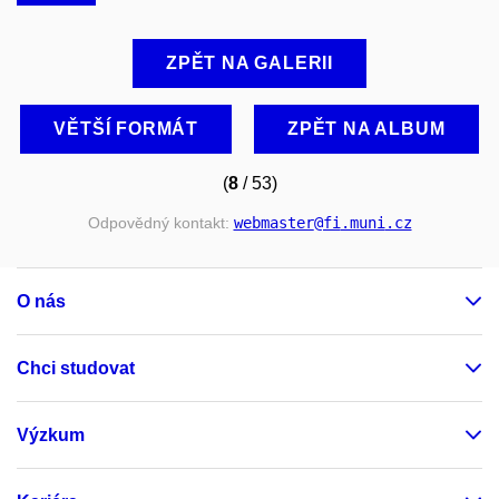
ZPĚT NA GALERII
VĚTŠÍ FORMÁT
ZPĚT NA ALBUM
(
8
/ 53)
Odpovědný kontakt:
webmaster
@fi
.muni
.cz
O nás
Chci studovat
Výzkum