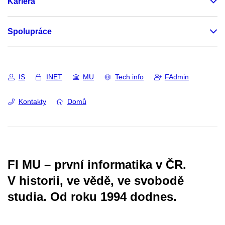
Kariéra
Spolupráce
IS
INET
MU
Tech info
FAdmin
Kontakty
Domů
FI MU – první informatika v ČR.
V historii, ve vědě, ve svobodě
studia.
Od roku 1994 dodnes.