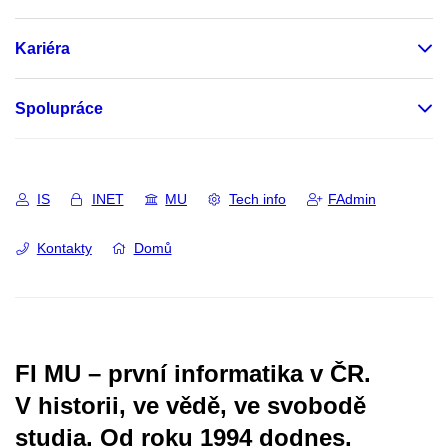
Kariéra
Spolupráce
IS
INET
MU
Tech info
FAdmin
Kontakty
Domů
FI MU – první informatika v ČR.
V historii, ve vědě, ve svobodě
studia.
Od roku 1994 dodnes.