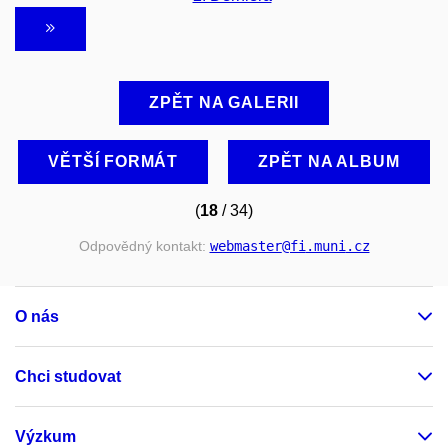
ZPĚT NA GALERII
VĚTŠÍ FORMÁT
ZPĚT NA ALBUM
(
18
/ 34)
Odpovědný kontakt:
webmaster
@fi
.muni
.cz
O nás
Chci studovat
Výzkum