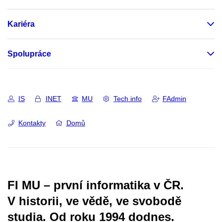
Kariéra
Spolupráce
IS
INET
MU
Tech info
FAdmin
Kontakty
Domů
FI MU – první informatika v ČR.
V historii, ve vědě, ve svobodě
studia.
Od roku 1994 dodnes.