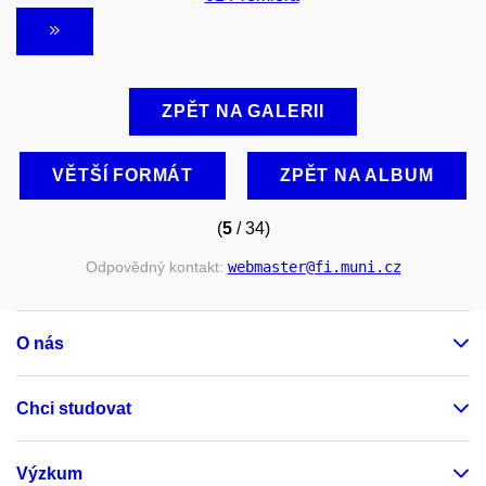
ZPĚT NA GALERII
VĚTŠÍ FORMÁT
ZPĚT NA ALBUM
(
5
/ 34)
Odpovědný kontakt:
webmaster
@fi
.muni
.cz
O nás
Chci studovat
Výzkum