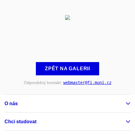
ZPĚT NA GALERII
Odpovědný kontakt:
webmaster
@fi
.muni
.cz
O nás
Chci studovat