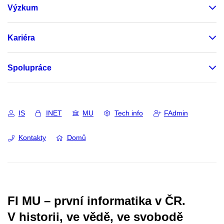
Výzkum
Kariéra
Spolupráce
IS
INET
MU
Tech info
FAdmin
Kontakty
Domů
FI MU – první informatika v ČR.
V historii, ve vědě, ve svobodě