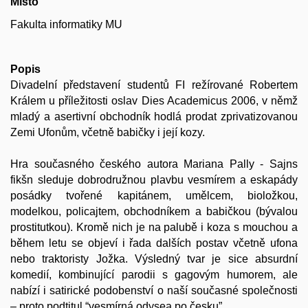
Místo
Fakulta informatiky MU
Popis
Divadelní představení studentů FI režírované Robertem
Králem u příležitosti oslav Dies Academicus 2006, v němž
mladý a asertivní obchodník hodlá prodat zprivatizovanou
Zemi Ufonům, včetně babičky i její kozy.
Hra současného českého autora Mariana Pally - Sajns
fikšn sleduje dobrodružnou plavbu vesmírem a eskapády
posádky tvořené kapitánem, umělcem, bioložkou,
modelkou, policajtem, obchodníkem a babičkou (bývalou
prostitutkou). Kromě nich je na palubě i koza s mouchou a
během letu se objeví i řada dalších postav včetně ufona
nebo traktoristy Jožka. Výsledný tvar je sice absurdní
komedií, kombinující parodii s gagovým humorem, ale
nabízí i satirické podobenství o naší současné společnosti
– proto podtitul “vesmírná odysea po česku”.