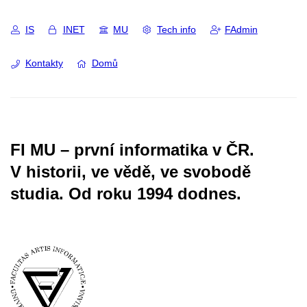
IS
INET
MU
Tech info
FAdmin
Kontakty
Domů
FI MU – první informatika v ČR.
V historii, ve vědě, ve svobodě
studia.
Od roku 1994 dodnes.