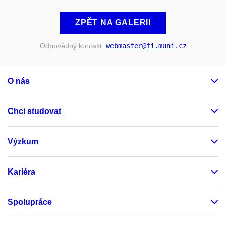
ZPĚT NA GALERII
Odpovědný kontakt:
webmaster
@fi
.muni
.cz
O nás
Chci studovat
Výzkum
Kariéra
Spolupráce