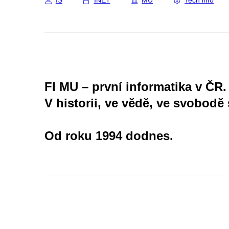
IS
INET
MU
Tech info
FI MU – první informatika v ČR.
V historii, ve vědě, ve svobodě 
Od roku 1994 dodnes.