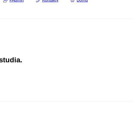
FAdmin
Kontakty
Domů
studia.