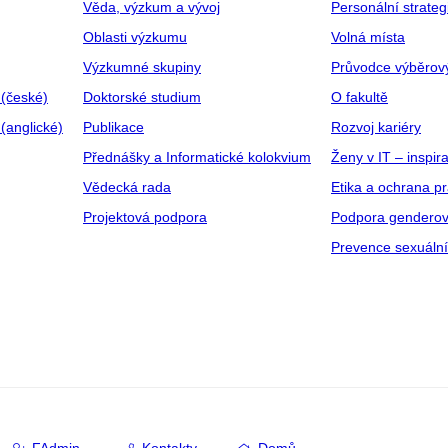
Věda, výzkum a vývoj
Personální strate
Oblasti výzkumu
Volná místa
Výzkumné skupiny
Průvodce výběrov
 (české)
Doktorské studium
O fakultě
(anglické)
Publikace
Rozvoj kariéry
Přednášky a Informatické kolokvium
Ženy v IT – inspira
Vědecká rada
Etika a ochrana p
Projektová podpora
Podpora genderov
Prevence sexuáln