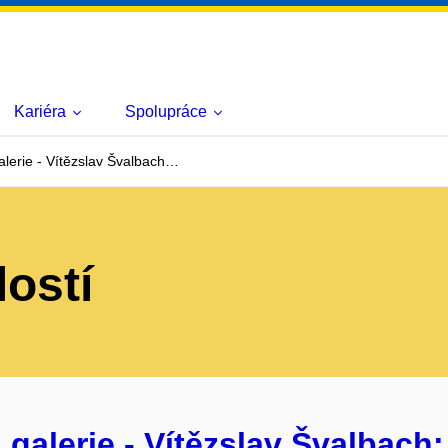
Kariéra
Spolupráce
lerie - Vítězslav Švalbach…
lostí
galerie - Vítězslav Švalbach: