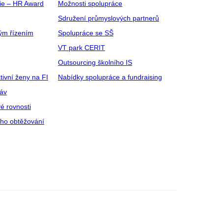
gie – HR Award
Možnosti spolupráce
Sdružení průmyslových partnerů
ým řízením
Spolupráce se SŠ
VT park CERIT
Outsourcing školního IS
tivní ženy na FI
Nabídky spolupráce a fundraising
ráv
é rovnosti
ího obtěžování