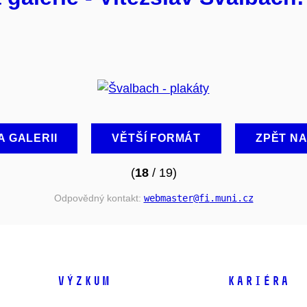
A GALERII
VĚTŠÍ FORMÁT
ZPĚT N
(
18
/ 19)
Odpovědný kontakt:
webmaster
@fi
.muni
.cz
VÝZKUM
KARIÉRA