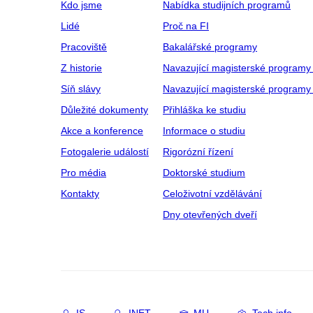
Kdo jsme
Nabídka studijních programů
Lidé
Proč na FI
Pracoviště
Bakalářské programy
Z historie
Navazující magisterské programy
Síň slávy
Navazující magisterské programy 
Důležité dokumenty
Přihláška ke studiu
Akce a konference
Informace o studiu
Fotogalerie událostí
Rigorózní řízení
Pro média
Doktorské studium
Kontakty
Celoživotní vzdělávání
Dny otevřených dveří