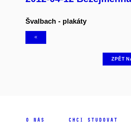
Švalbach - plakáty
ZPĚT N
O NÁS
CHCI STUDOVAT