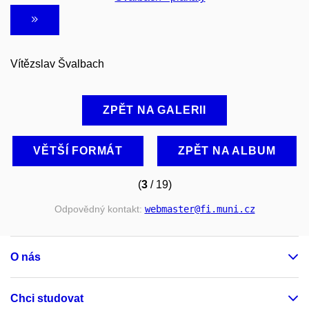
Vítězslav Švalbach
ZPĚT NA GALERII
VĚTŠÍ FORMÁT
ZPĚT NA ALBUM
(
3
/ 19)
Odpovědný kontakt:
webmaster
@fi
.muni
.cz
O nás
Chci studovat