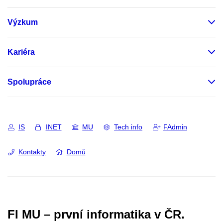
Výzkum
Kariéra
Spolupráce
IS
INET
MU
Tech info
FAdmin
Kontakty
Domů
FI MU – první informatika v ČR.