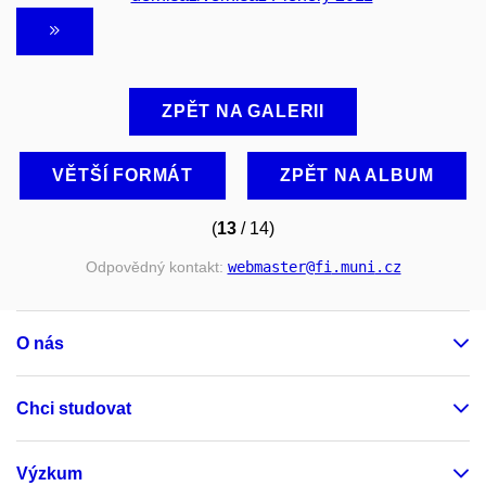
ZPĚT NA GALERII
VĚTŠÍ FORMÁT
ZPĚT NA ALBUM
(
13
/ 14)
Odpovědný kontakt:
webmaster
@fi
.muni
.cz
O nás
Chci studovat
Výzkum