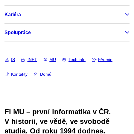
Kariéra
Spolupráce
IS
INET
MU
Tech info
FAdmin
Kontakty
Domů
FI MU – první informatika v ČR.
V historii, ve vědě, ve svobodě
studia.
Od roku 1994 dodnes.