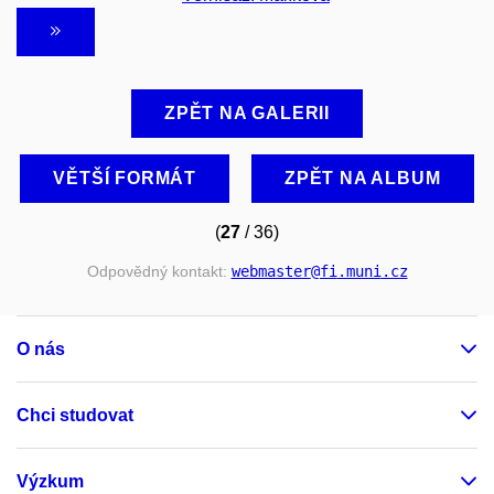
ZPĚT NA GALERII
VĚTŠÍ FORMÁT
ZPĚT NA ALBUM
(
27
/ 36)
Odpovědný kontakt:
webmaster
@fi
.muni
.cz
O nás
Chci studovat
Výzkum