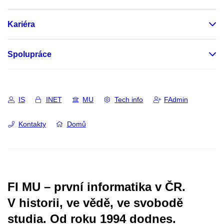
Kariéra
Spolupráce
IS
INET
MU
Tech info
FAdmin
Kontakty
Domů
FI MU – první informatika v ČR.
V historii, ve vědě, ve svobodě
studia.
Od roku 1994 dodnes.