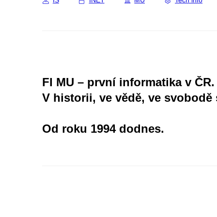
IS
INET
MU
Tech info
FI MU – první informatika v ČR.
V historii, ve vědě, ve svobodě 
Od roku 1994 dodnes.