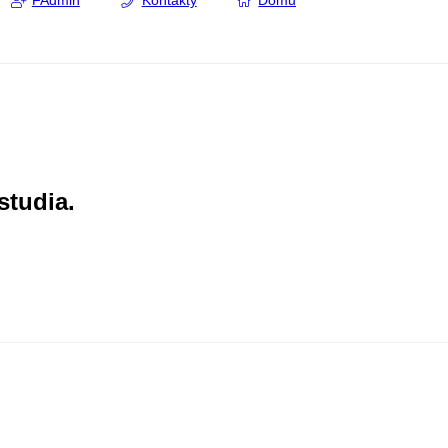
FAdmin
Kontakty
Domů
studia.