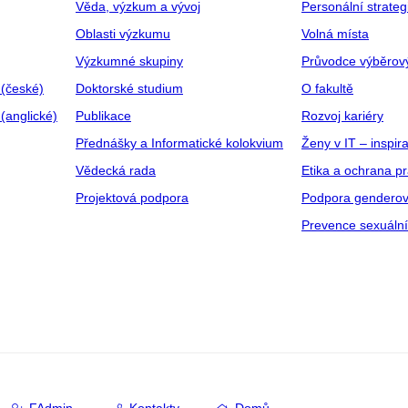
Věda, výzkum a vývoj
Personální strate
Oblasti výzkumu
Volná místa
Výzkumné skupiny
Průvodce výběrov
 (české)
Doktorské studium
O fakultě
(anglické)
Publikace
Rozvoj kariéry
Přednášky a Informatické kolokvium
Ženy v IT – inspira
Vědecká rada
Etika a ochrana p
Projektová podpora
Podpora genderov
Prevence sexuáln