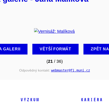
A GALERII
VĚTŠÍ FORMÁT
ZPĚT N
(
21
/ 36)
Odpovědný kontakt:
webmaster
@fi
.muni
.cz
VÝZKUM
KARIÉRA