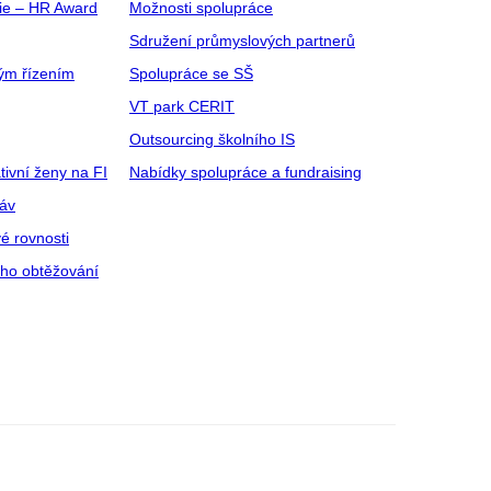
gie – HR Award
Možnosti spolupráce
Sdružení průmyslových partnerů
ým řízením
Spolupráce se SŠ
VT park CERIT
Outsourcing školního IS
tivní ženy na FI
Nabídky spolupráce a fundraising
ráv
é rovnosti
ího obtěžování