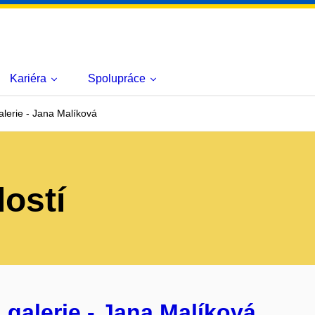
Kariéra
Spolupráce
lerie - Jana Malíková
lostí
galerie - Jana Malíková