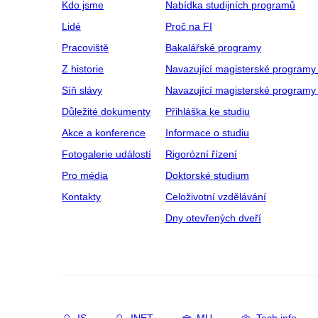
Kdo jsme
Nabídka studijních programů
Lidé
Proč na FI
Pracoviště
Bakalářské programy
Z historie
Navazující magisterské programy
Síň slávy
Navazující magisterské programy 
Důležité dokumenty
Přihláška ke studiu
Akce a konference
Informace o studiu
Fotogalerie událostí
Rigorózní řízení
Pro média
Doktorské studium
Kontakty
Celoživotní vzdělávání
Dny otevřených dveří