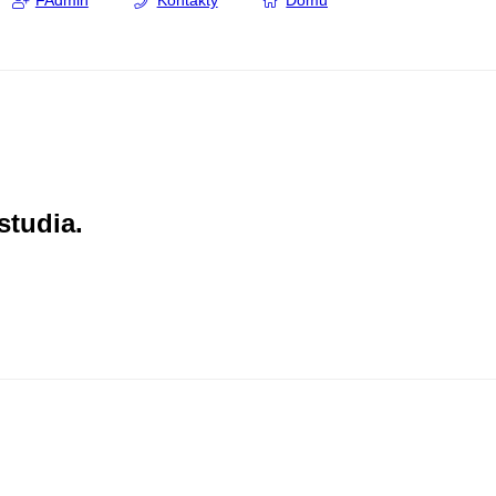
FAdmin
Kontakty
Domů
studia.