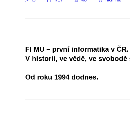
IS
INET
MU
Tech info
FI MU – první informatika v ČR.
V historii, ve vědě, ve svobodě 
Od roku 1994 dodnes.