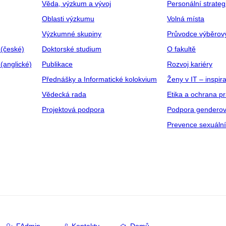
Věda, výzkum a vývoj
Personální strate
Oblasti výzkumu
Volná místa
Výzkumné skupiny
Průvodce výběrov
 (české)
Doktorské studium
O fakultě
(anglické)
Publikace
Rozvoj kariéry
Přednášky a Informatické kolokvium
Ženy v IT – inspira
Vědecká rada
Etika a ochrana p
Projektová podpora
Podpora genderov
Prevence sexuáln