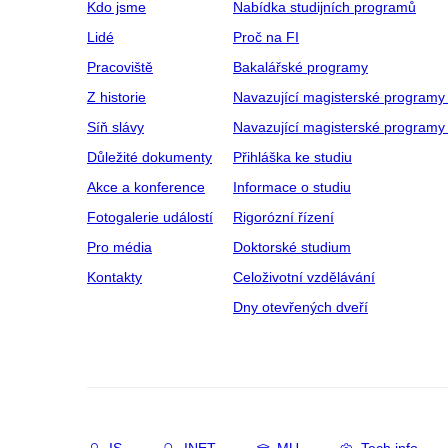
Kdo jsme
Nabídka studijních programů
Lidé
Proč na FI
Pracoviště
Bakalářské programy
Z historie
Navazující magisterské programy
Síň slávy
Navazující magisterské programy 
Důležité dokumenty
Přihláška ke studiu
Akce a konference
Informace o studiu
Fotogalerie událostí
Rigorózní řízení
Pro média
Doktorské studium
Kontakty
Celoživotní vzdělávání
Dny otevřených dveří