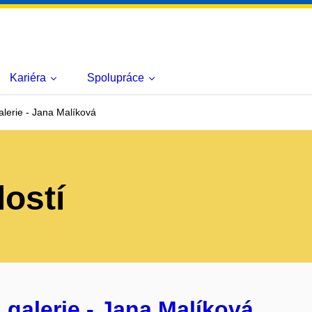
Kariéra
Spolupráce
lerie - Jana Malíková
lostí
galerie - Jana Malíková