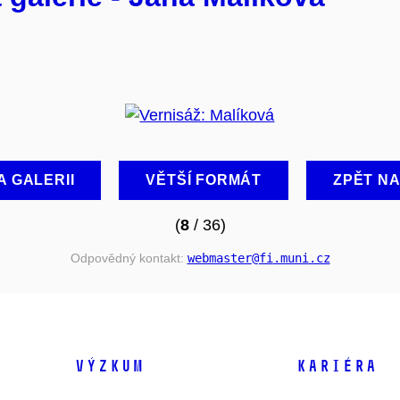
A GALERII
VĚTŠÍ FORMÁT
ZPĚT N
(
8
/ 36)
Odpovědný kontakt:
webmaster
@fi
.muni
.cz
VÝZKUM
KARIÉRA