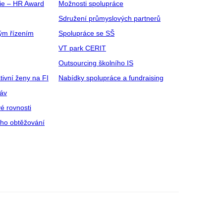
gie – HR Award
Možnosti spolupráce
Sdružení průmyslových partnerů
ým řízením
Spolupráce se SŠ
VT park CERIT
Outsourcing školního IS
tivní ženy na FI
Nabídky spolupráce a fundraising
ráv
é rovnosti
ího obtěžování