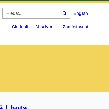
English
Vyhledat
Studenti
Absolventi
Zaměstnanci
á Lhota