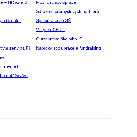
gie – HR Award
Možnosti spolupráce
Sdružení průmyslových partnerů
ým řízením
Spolupráce se SŠ
VT park CERIT
Outsourcing školního IS
tivní ženy na FI
Nabídky spolupráce a fundraising
ráv
é rovnosti
ího obtěžování