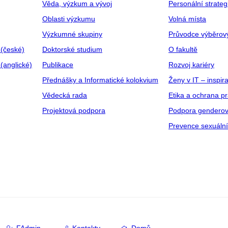
Věda, výzkum a vývoj
Personální strate
Oblasti výzkumu
Volná místa
Výzkumné skupiny
Průvodce výběrov
 (české)
Doktorské studium
O fakultě
(anglické)
Publikace
Rozvoj kariéry
Přednášky a Informatické kolokvium
Ženy v IT – inspira
Vědecká rada
Etika a ochrana p
Projektová podpora
Podpora genderov
Prevence sexuáln