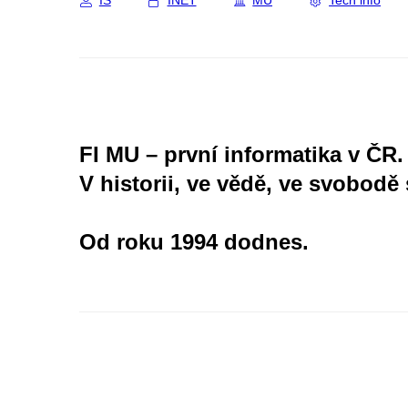
IS
INET
MU
Tech info
FI MU – první informatika v ČR.
V historii, ve vědě, ve svobodě 
Od roku 1994 dodnes.