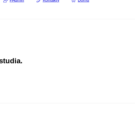
FAdmin
Kontakty
Domů
studia.