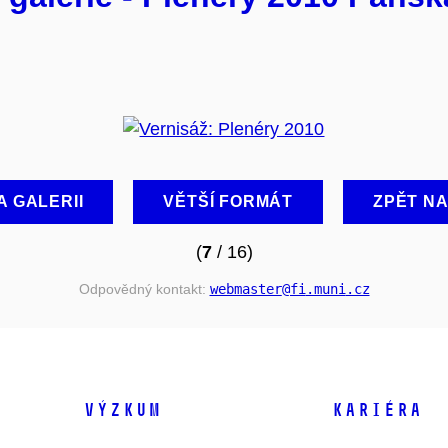
A GALERII
VĚTŠÍ FORMÁT
ZPĚT N
(
7
/ 16)
Odpovědný kontakt:
webmaster
@fi
.muni
.cz
VÝZKUM
KARIÉRA