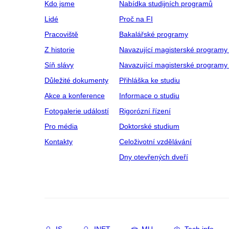
Kdo jsme
Nabídka studijních programů
Lidé
Proč na FI
Pracoviště
Bakalářské programy
Z historie
Navazující magisterské programy
Síň slávy
Navazující magisterské programy 
Důležité dokumenty
Přihláška ke studiu
Akce a konference
Informace o studiu
Fotogalerie událostí
Rigorózní řízení
Pro média
Doktorské studium
Kontakty
Celoživotní vzdělávání
Dny otevřených dveří