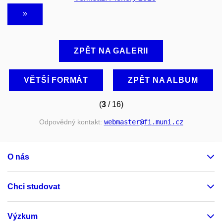
ZPĚT NA GALERII
VĚTŠÍ FORMÁT
ZPĚT NA ALBUM
(
3
/ 16)
Odpovědný kontakt:
webmaster
@fi
.muni
.cz
O nás
Chci studovat
Výzkum