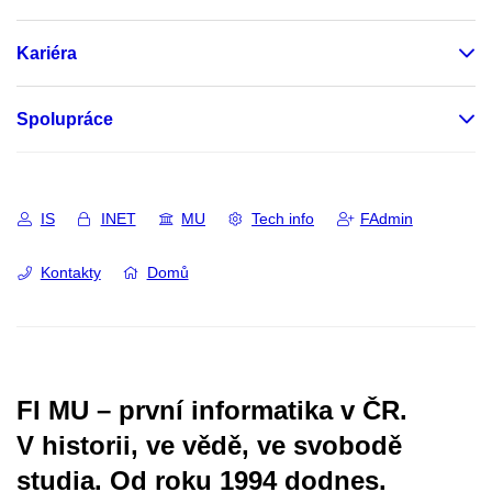
Kariéra
Spolupráce
IS
INET
MU
Tech info
FAdmin
Kontakty
Domů
FI MU – první informatika v ČR.
V historii, ve vědě, ve svobodě
studia.
Od roku 1994 dodnes.