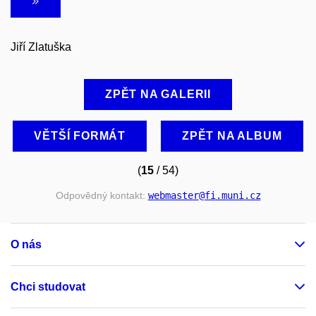
Jiří Zlatuška
ZPĚT NA GALERII
VĚTŠÍ FORMÁT
ZPĚT NA ALBUM
(
15
/ 54)
Odpovědný kontakt:
webmaster
@fi
.muni
.cz
O nás
Chci studovat