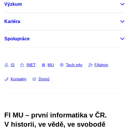
Výzkum
Kariéra
Spolupráce
IS
INET
MU
Tech info
FAdmin
Kontakty
Domů
FI MU – první informatika v ČR.
V historii, ve vědě, ve svobodě