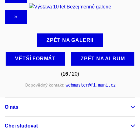
ZPĚT NA GALERII
VĚTŠÍ FORMÁT
ZPĚT NA ALBUM
(
16
/ 20)
Odpovědný kontakt:
webmaster
@fi
.muni
.cz
O nás
Chci studovat