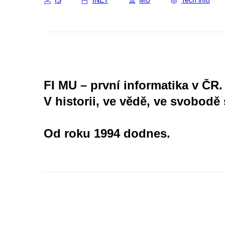
IS
INET
MU
Tech info
FI MU – první informatika v ČR.
V historii, ve vědě, ve svobodě 
Od roku 1994 dodnes.