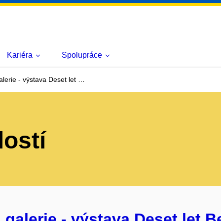
Kariéra
Spolupráce
erie - výstava Deset let …
lostí
galerie - výstava Deset let B