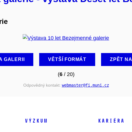
rie
A GALERII
VĚTŠÍ FORMÁT
ZPĚT N
(
6
/ 20)
Odpovědný kontakt:
webmaster
@fi
.muni
.cz
VÝZKUM
KARIÉRA