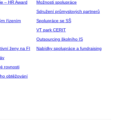
gie – HR Award
Možnosti spolupráce
Sdružení průmyslových partnerů
ým řízením
Spolupráce se SŠ
VT park CERIT
Outsourcing školního IS
tivní ženy na FI
Nabídky spolupráce a fundraising
ráv
é rovnosti
ího obtěžování