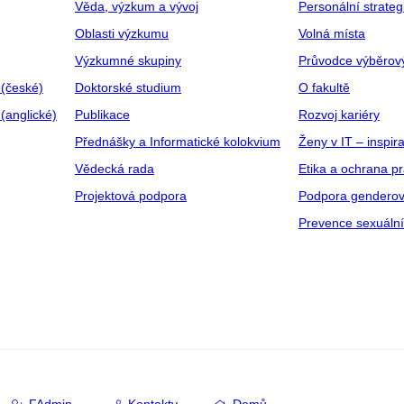
Věda, výzkum a vývoj
Personální strate
Oblasti výzkumu
Volná místa
Výzkumné skupiny
Průvodce výběrov
 (české)
Doktorské studium
O fakultě
(anglické)
Publikace
Rozvoj kariéry
Přednášky a Informatické kolokvium
Ženy v IT – inspira
Vědecká rada
Etika a ochrana p
Projektová podpora
Podpora genderov
Prevence sexuáln