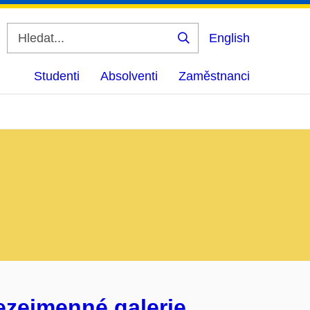
English
Vyhledat
Studenti
Absolventi
Zaměstnanci
ezejmenné galerie