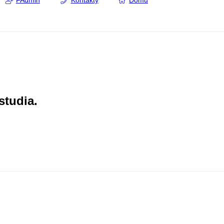
FAdmin
Kontakty
Domů
studia.