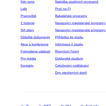
Kdo jsme
Nabídka studijních programů
Lidé
Proč na FI
Pracoviště
Bakalářské programy
Z historie
Navazující magisterské programy
Síň slávy
Navazující magisterské programy 
Důležité dokumenty
Přihláška ke studiu
Akce a konference
Informace o studiu
Fotogalerie událostí
Rigorózní řízení
Pro média
Doktorské studium
Kontakty
Celoživotní vzdělávání
Dny otevřených dveří