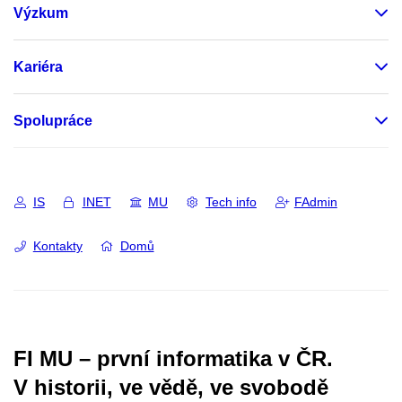
Výzkum
Kariéra
Spolupráce
IS
INET
MU
Tech info
FAdmin
Kontakty
Domů
FI MU – první informatika v ČR.
V historii, ve vědě, ve svobodě