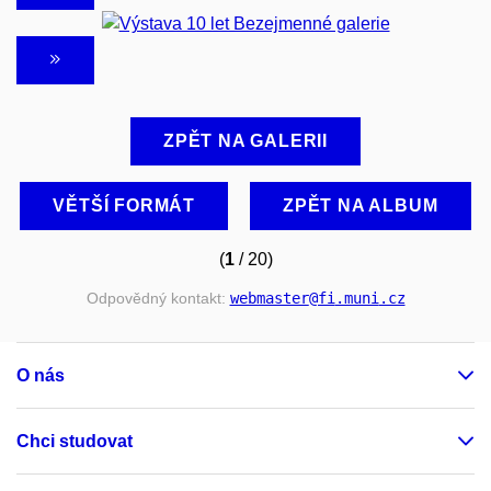
ZPĚT NA GALERII
VĚTŠÍ FORMÁT
ZPĚT NA ALBUM
(
1
/ 20)
Odpovědný kontakt:
webmaster
@fi
.muni
.cz
O nás
Chci studovat