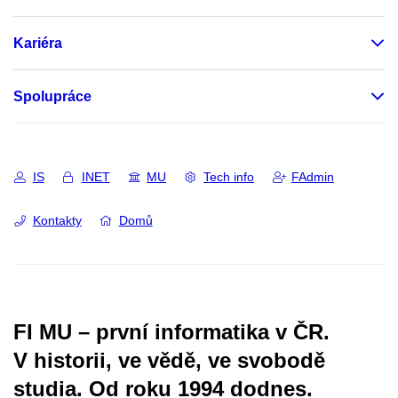
Kariéra
Spolupráce
IS
INET
MU
Tech info
FAdmin
Kontakty
Domů
FI MU – první informatika v ČR.
V historii, ve vědě, ve svobodě
studia.
Od roku 1994 dodnes.