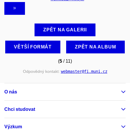
ZPĚT NA GALERII
VĚTŠÍ FORMÁT
ZPĚT NA ALBUM
(
5
/ 11)
Odpovědný kontakt:
webmaster
@fi
.muni
.cz
O nás
Chci studovat
Výzkum