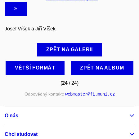
Josef Víšek a Jiří Víšek
ZPĚT NA GALERII
VĚTŠÍ FORMÁT
ZPĚT NA ALBUM
(
24
/ 24)
Odpovědný kontakt:
webmaster
@fi
.muni
.cz
O nás
Chci studovat