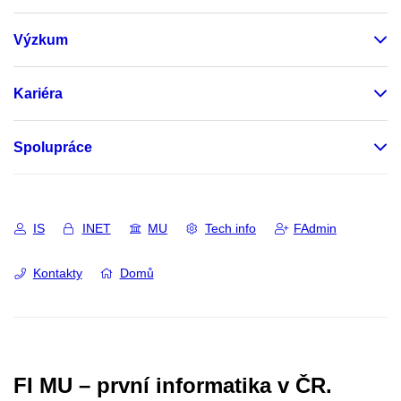
Výzkum
Kariéra
Spolupráce
IS
INET
MU
Tech info
FAdmin
Kontakty
Domů
FI MU – první informatika v ČR.