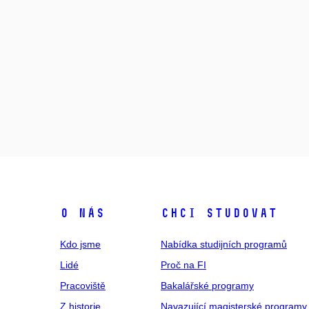
O NÁS
CHCI STUDOVAT
Kdo jsme
Nabídka studijních programů
Lidé
Proč na FI
Pracoviště
Bakalářské programy
Z historie
Navazující magisterské programy