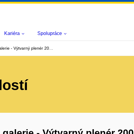
Kariéra
Spolupráce
lerie - Výtvarný plenér 20…
lostí
galerie - Výtvarný plenér 20