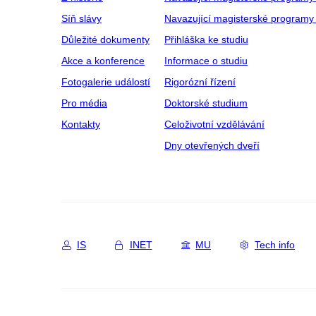
Síň slávy
Navazující magisterské programy 
Důležité dokumenty
Přihláška ke studiu
Akce a konference
Informace o studiu
Fotogalerie událostí
Rigorózní řízení
Pro média
Doktorské studium
Kontakty
Celoživotní vzdělávání
Dny otevřených dveří
IS
INET
MU
Tech info