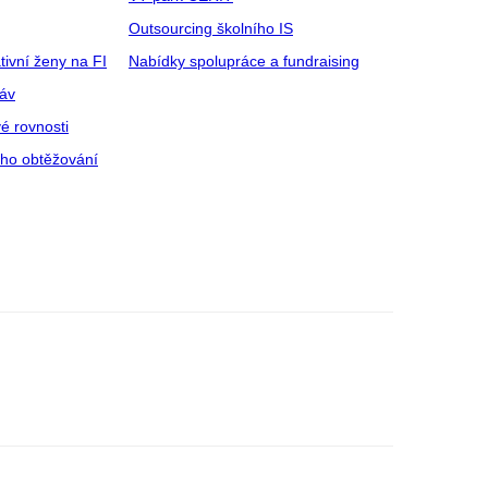
Outsourcing školního IS
tivní ženy na FI
Nabídky spolupráce a fundraising
ráv
é rovnosti
ího obtěžování