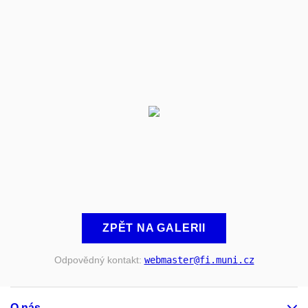
ZPĚT NA GALERII
Odpovědný kontakt:
webmaster
@fi
.muni
.cz
O nás