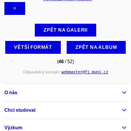
ZPĚT NA GALERII
VĚTŠÍ FORMÁT
ZPĚT NA ALBUM
(
46
/ 52)
Odpovědný kontakt:
webmaster
@fi
.muni
.cz
O nás
Chci studovat
Výzkum