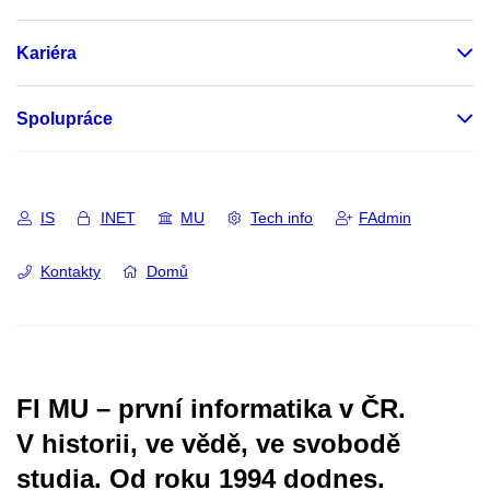
Kariéra
Spolupráce
IS
INET
MU
Tech info
FAdmin
Kontakty
Domů
FI MU – první informatika v ČR.
V historii, ve vědě, ve svobodě
studia.
Od roku 1994 dodnes.